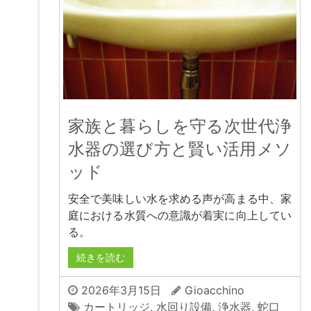
家族と暮らしを守る次世代浄
水器の選び方と賢い活用メソ
ッド
安全で美味しい水を求める声が高まる中、家
庭における水質への意識が着実に向上してい
る。
続きを読む
2026年3月15日
Gioacchino
カートリッジ
,
水回り設備
,
浄水器
,
蛇口