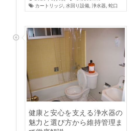
カートリッジ
,
水回り設備
,
浄水器
,
蛇口
健康と安心を支える浄水器の
魅力と選び方から維持管理ま