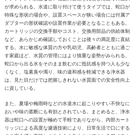
が求められる。水道に取り付けて使うタイプでは、蛇口が
特殊な形状の場合や、設置スペースが狭い場合には付属ア
ダプターの形状確認や設置作業が必要となることもある。
カートリッジの交換手順やコスト、交換用部品の供給体制
など、あらかじめ確認しておくことは後々の満足度に直結
する。水に敏感な体質の方や乳幼児、高齢者とともに過ご
す家庭ほど、水質の管理にはより慎重な姿勢がみられる。
蛇口から出る水をそのまま飲むのに抵抗感を持つ人も少な
くなく、塩素臭や濁り、味の違和感を軽減できる浄水器
は、見た目だけでは把握しきれない水質面での安全性向上
に資している。
また、夏場や梅雨時などの水道水に起こりやすい不快なに
おいや味の遮断にも有効とされている。まとめると、浄水
器は蛇口への設置が極めて手軽でありながら、内部カート
リッジによる高度な濾過技術により、日常生活で口にする