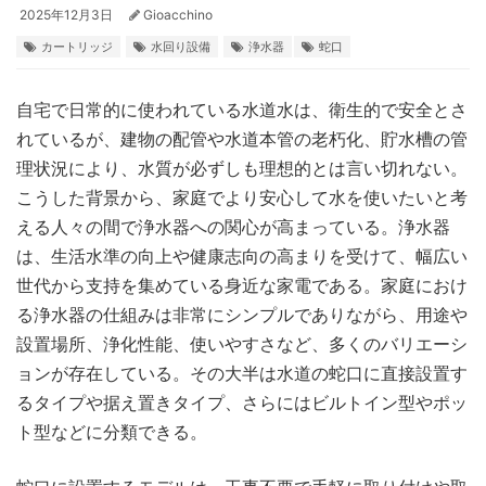
2025年12月3日
Gioacchino
カートリッジ
水回り設備
浄水器
蛇口
自宅で日常的に使われている水道水は、衛生的で安全とさ
れているが、建物の配管や水道本管の老朽化、貯水槽の管
理状況により、水質が必ずしも理想的とは言い切れない。
こうした背景から、家庭でより安心して水を使いたいと考
える人々の間で浄水器への関心が高まっている。浄水器
は、生活水準の向上や健康志向の高まりを受けて、幅広い
世代から支持を集めている身近な家電である。家庭におけ
る浄水器の仕組みは非常にシンプルでありながら、用途や
設置場所、浄化性能、使いやすさなど、多くのバリエーシ
ョンが存在している。その大半は水道の蛇口に直接設置す
るタイプや据え置きタイプ、さらにはビルトイン型やポッ
ト型などに分類できる。