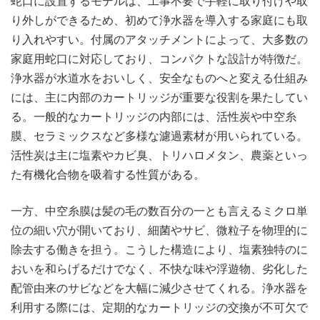
蛇口に設置するモデルは、工事不要で手軽に取り付けや取
り外しができるため、初めて浄水器を導入する家庭にも取
り入れやすい。付属のアタッチメントによって、大多数の
家庭用蛇口に対応しており、コンパクトな設計が特徴だ。
浄水器が水道水をおいしく、安全なものへと変える仕組み
には、主に内部のカートリッジが重要な役割を果たしてい
る。一般的なカートリッジの内部には、活性炭や中空糸
膜、セラミックスなど多様な濾過素材が用いられている。
活性炭は主に塩素やカビ臭、トリハロメタン、農薬といっ
た有機化合物を吸着する性質がある。
一方、中空糸膜は髪の毛の数百分の一とも言えるミクロ単
位の細い穴が開いており、細菌やサビ、微粒子を物理的に
除去する働きを担う。こうした構造により、塩素独特のに
おいを和らげるだけでなく、不快な味や浮遊物、劣化した
配管由来のサビなどを大幅に減少させてくれる。浄水器を
利用する際には、定期的なカートリッジの交換が不可欠で