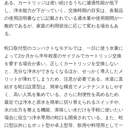
ある。カートリッジは使い続けるうちに濾過性能が低下
し、浄水能力が下がっていく。交換時期の目安は、各製品
の使用説明書などに記載されている通水量や使用期間が一
般的であるが、家庭の利用状況に応じて変わる場合もあ
る。
蛇口取付型のコンパクトなモデルでは、一日に使う水量に
よって2か月から半年程度のサイクルでカートリッジ交換
を要する場合が多い。正しくカートリッジを交換しない
と、充分な浄水ができなくなるほか、せっかく導入したメ
リットが薄れてしまうため、注意が必要である。水道に直
結する蛇口設置型は、簡単な構造でメンテナンスもしやす
く、高い人気を集めている。さらに利便性を高めるため、
最近では浄水と原水を簡単に切り替えられるスイッチや、
水の出方を整える機能、美味しい水だけを手軽に使いたい
場合に役立つ浄水専用の蛇口も開発されている。また、蛇
口型以外にもポット型や卓上型等、飲用や料理用として一