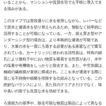
いることから、マンションや賃貸住宅でも手軽に導入でき
る強みがある。
このタイプでは普段通りに水を使用しながら、レバーなど
で原水と濾過水を切り替えられるため、無駄なく効率的に
活用することが可能になっている。一方、据え置き型やア
ンダーシンク型の場合は、より本格的な濾過が可能であ
り、大量の水を一度にろ過する必要がある家庭などで重宝
されている。カートリッジに使われる活性炭は、特有の細
孔により微粒子やにおい物質を吸着する性質があり、水中
の塩素や有機物をしっかりと除去する。また、中空糸膜は
極細の繊維膜が束状に構成され、ここを水が通過する際に
混じる不純物や細菌を排除する仕組みとなっている。この
絶妙なバランスにより、見た目のクリアさだけでなく、味
や臭いの面でも良質な水を供給できる。
ろ過能力の基準や、除去可能な物質は製品によって異なる