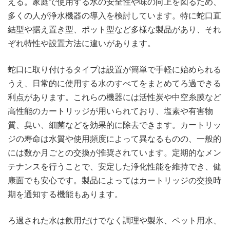
える。家庭で使用する水の安全性や味の向上を図るため、
多くの人が浄水機器の導入を検討しています。特に蛇口直
結型や据え置き型、ポット型など多様な製品があり、それ
ぞれ特性や設置方法に違いがあります。
蛇口に取り付けるタイプは設置が簡単で手軽に始められる
うえ、日常的に使用する水のすべてをまとめてろ過できる
利点があります。これらの機器には活性炭や中空糸膜など
高性能のカートリッジが用いられており、塩素や有害物
質、臭い、細菌などを効果的に除去できます。カートリッ
ジの寿命は水質や使用頻度によって異なるものの、一般的
には数か月ごとの交換が推奨されています。定期的なメン
テナンスを行うことで、安定した浄化性能を維持でき、健
康面でも安心です。製品によってはカートリッジの交換時
期を通知する機能もあります。
ろ過された水は飲用だけでなく調理や製氷、ペット用水、