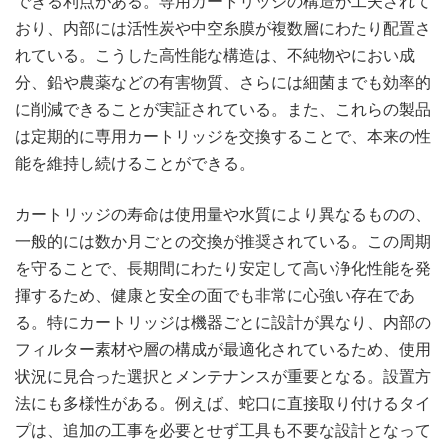
できる利点がある。専用カートリッジの構造が工夫されて
おり、内部には活性炭や中空糸膜が複数層にわたり配置さ
れている。こうした高性能な構造は、不純物やにおい成
分、鉛や農薬などの有害物質、さらには細菌までも効率的
に削減できることが実証されている。また、これらの製品
は定期的に専用カートリッジを交換することで、本来の性
能を維持し続けることができる。
カートリッジの寿命は使用量や水質により異なるものの、
一般的には数か月ごとの交換が推奨されている。この周期
を守ることで、長期間にわたり安定して高い浄化性能を発
揮するため、健康と安全の面でも非常に心強い存在であ
る。特にカートリッジは機器ごとに設計が異なり、内部の
フィルター素材や層の構成が最適化されているため、使用
状況に見合った選択とメンテナンスが重要となる。設置方
法にも多様性がある。例えば、蛇口に直接取り付けるタイ
プは、追加の工事を必要とせず工具も不要な設計となって