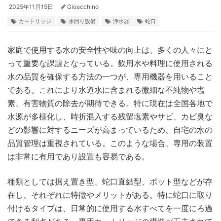
2025年11月15日
Gioacchino
カートリッジ
水回り設備
浄水器
蛇口
家庭で使用する水の安全性や味の向上は、多くの人々にと
って重要な課題となっている。
飲用水や料理に使用される
水の品質を確保する方法の一つが、専用機器を用いること
である。これにより水道水に含まれる微細な不純物や塩
素、有害物質の除去が期待できる。特に現在は全国各地で
水源が多様化し、時折混入する残留塩素やサビ、カビ臭な
どの影響に対するニーズが高まっているため、自宅の水の
品質管理は重視されている。このような場合、専用の装置
は非常に有用であり設置も容易である。
種類としては据え置き型、蛇口直結型、ポット型などが存
在し、それぞれに特徴やメリットがある。特に蛇口に取り
付けるタイプは、日常的に使用する水すべてを一度にろ過