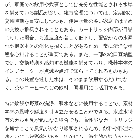
が、家庭での飲用や炊事としては充分な性能とされる水準
を備えている製品が多い。維持管理については、定期的な
交換時期を目安にしつつも、使用水量の多い家庭では早め
の交換が推奨されることもある。カートリッジ内部が目詰
まりした場合、ろ過速度が著しく低下し、配管からの水漏
れや機器本体の劣化を招くことがあるため、常に清浄な状
態を心掛けることが重要である。また、一部の蛇口直結型
では、交換時期を感知する機能を備えており、機器本体の
インジケーターが点滅や点灯で知らせてくれるものもあ
る。この装置を通した水は、そのまま飲用するだけでな
く、茶やコーヒーなどの飲料、調理用にも活用できる。
特に炊飯や野菜の洗浄、製氷などに使用することで、素材
本来の風味や鮮度を引き立たせることができる。水道水特
有のカルキ臭が気になる場合でも、高性能なカートリッジ
を通すことで臭気がかなり緩和されるため、飲料や料理の
味わいにも好影響がある。ほかにも、衛生的な観点からペ